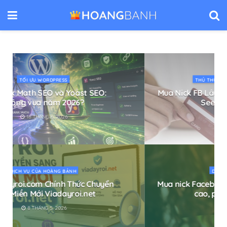
THỦ THUẬT FACEBOOK (✅ ĐÃ XÁC MINH)
Mua Nick FB Lâu Năm Để Chạy Quảng Cáo,
Seeding, Bán Hàng
3 THÁNG 5, 2026
DỊCH VỤ CỦA HOÀNG BẢNH
Mua nick Facebook cũ chất lượng, bảo mật
cao, phù hợp bán hàng
22 THÁNG 8, 2025