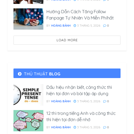
Hướng Dẫn Cách Tăng Follow
Fanpage Tự Nhiên Và Miễn Phíhất
BY
HOÀNG BẢNH
3 THÁNG 5, 2026
0
LOAD MORE
THỦ THUẬT
BLOG
Dấu hiệu nhận biết, công thức thì
hiện tại đơn​ và bài tập áp dụng
BY
HOÀNG BẢNH
3 THÁNG 5, 2026
0
12 thì trong tiếng Anh và công thức
thì hiện tại đơn​ dễ nhớ
BY
HOÀNG BẢNH
3 THÁNG 5, 2026
0