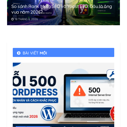
So sánh Rank Math SEO và Yoast SEO: Đâu là ông
vua năm 2026?
18 THÁNG 6, 2026
BÀI VIẾT
MỚI