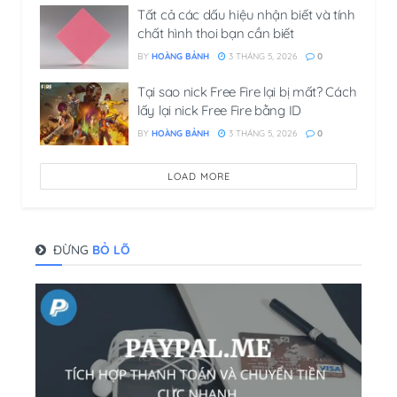
Tất cả các dấu hiệu nhận biết và tính
chất hình thoi​ bạn cần biết
BY
HOÀNG BẢNH
3 THÁNG 5, 2026
0
Tại sao nick Free Fire lại bị mất? Cách
lấy lại nick Free Fire bằng ID
BY
HOÀNG BẢNH
3 THÁNG 5, 2026
0
LOAD MORE
ĐỪNG
BỎ LÕ