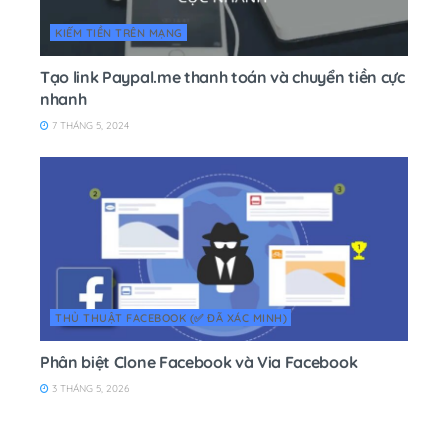
KIẾM TIỀN TRÊN MẠNG
Tạo link Paypal.me thanh toán và chuyển tiền cực
nhanh
7 THÁNG 5, 2024
THỦ THUẬT FACEBOOK (✅ ĐÃ XÁC MINH)
Phân biệt Clone Facebook và Via Facebook
3 THÁNG 5, 2026