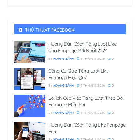
THỦ THUẬT
FACEBOOK
Hướng Dẫn Cách Tăng Lượt Like
Cho Fanpage Mới Nhất 2024
BY
HOÀNG BẢNH
3 THÁNG 5, 2026
0
Công Cụ Giúp Tăng Lượt Like
Fanpage Hiệu Quả
BY
HOÀNG BẢNH
3 THÁNG 5, 2026
0
Lợi Ích Của Việc Tăng Lượt Theo Dõi
Fanpage Miễn Phí
BY
HOÀNG BẢNH
3 THÁNG 5, 2026
0
Hướng Dẫn Cách Tăng Like Fanpage
Free
BY
HOÀNG BẢNH
3 THÁNG 5, 2026
0