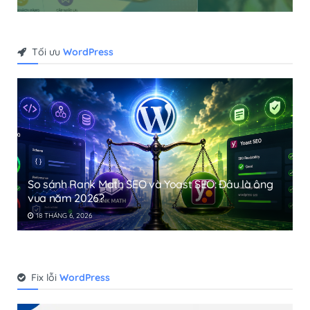
Tối ưu
WordPress
So sánh Rank Math SEO và Yoast SEO: Đâu là ông
vua năm 2026?
18 THÁNG 6, 2026
Fix lỗi
WordPress