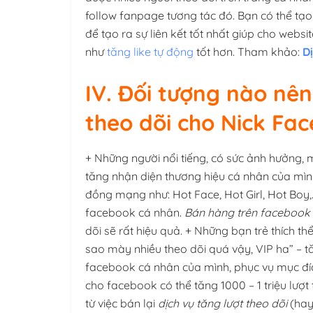
follow fanpage tương tác đó. Bạn có thể tạ
để tạo ra sự liên kết tốt nhất giúp cho webs
như
tăng like tự động
tốt hơn. Tham khảo:
D
IV. Đối tượng nào nên
theo dõi cho Nick Fa
+ Những người nổi tiếng, có sức ảnh hưởng, m
tăng nhận diện thương hiệu cá nhân của mình
đồng mạng như: Hot Face, Hot Girl, Hot Boy
facebook cá nhân.
Bán hàng trên facebook
dõi sẽ rất hiệu quả. + Những bạn trẻ thích th
sao mày nhiều theo dõi quá vậy, VIP ha” – tă
facebook cá nhân của mình, phục vụ mục đích
cho facebook có thể tăng 1000 – 1 triệu lượ
từ việc bán lại
dịch vụ tăng lượt theo dõi
(hay