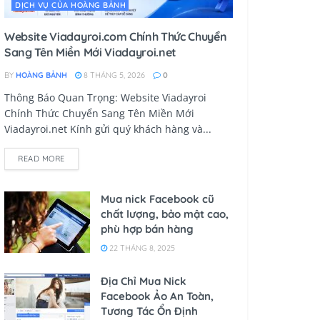
DỊCH VỤ CỦA HOÀNG BẢNH
Website Viadayroi.com Chính Thức Chuyển
Sang Tên Miền Mới Viadayroi.net
BY
HOÀNG BẢNH
8 THÁNG 5, 2026
0
Thông Báo Quan Trọng: Website Viadayroi
Chính Thức Chuyển Sang Tên Miền Mới
Viadayroi.net Kính gửi quý khách hàng và...
READ MORE
Mua nick Facebook cũ
chất lượng, bảo mật cao,
phù hợp bán hàng
22 THÁNG 8, 2025
Địa Chỉ Mua Nick
Facebook Ảo An Toàn,
Tương Tác Ổn Định