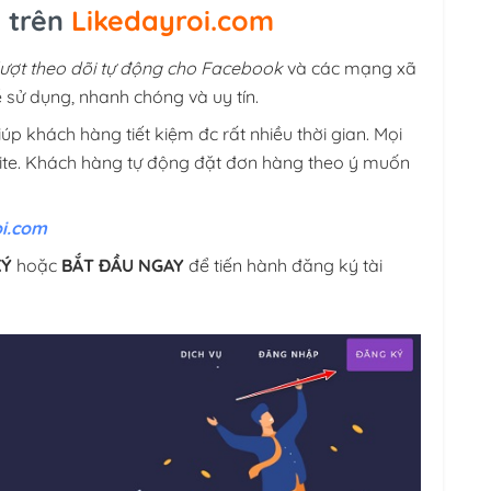
n trên
Likedayroi.com
 lượt theo dõi tự động cho Facebook
và các mạng xã
sử dụng, nhanh chóng và uy tín.
úp khách hàng tiết kiệm đc rất nhiều thời gian. Mọi
site. Khách hàng tự động đặt đơn hàng theo ý muốn
oi.com
KÝ
hoặc
BẮT ĐẦU NGAY
để tiến hành đăng ký tài