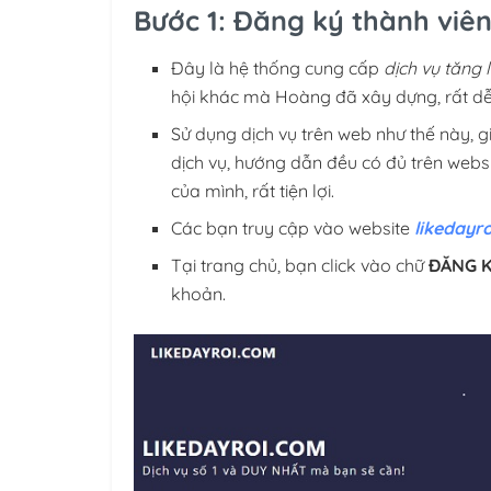
Bước 1: Đăng ký thành viê
Đây là hệ thống cung cấp
dịch vụ tăng
hội khác mà Hoàng đã xây dựng, rất dễ 
Sử dụng dịch vụ trên web như thế này, gi
dịch vụ, hướng dẫn đều có đủ trên web
của mình, rất tiện lợi.
Các bạn truy cập vào website
likedayr
Tại trang chủ, bạn click vào chữ
ĐĂNG 
khoản.