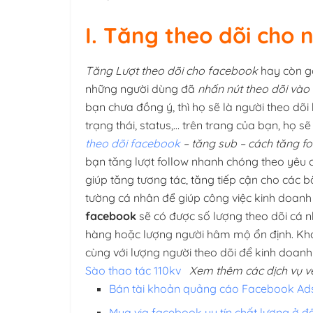
I. Tăng theo dõi cho 
Tăng Lượt theo dõi cho facebook
hay còn gọ
những người dùng đã
nhấn nút theo dõi vào
bạn chưa đồng ý, thì họ sẽ là người theo dõi 
trạng thái, status,… trên trang của bạn, họ s
theo dõi facebook
– tăng sub – cách tăng f
bạn tăng lượt follow nhanh chóng theo yêu 
giúp tăng tương tác, tăng tiếp cận cho các bà
tường cá nhân để giúp công việc kinh doanh
facebook
sẽ
có được số lượng theo dõi cá 
hàng hoặc lượng người hâm mộ ổn định. Khá
cùng với lượng người theo dõi để kinh doan
Sào thao tác 110kv
Xem thêm các dịch vụ 
Bán tài khoản quảng cáo Facebook Ad
Mua via facebook uy tín chất lượng ở đ