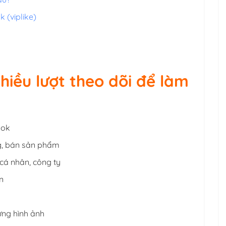
 (viplike)
nhiều lượt theo dõi để làm
ook
g, bán sản phẩm
cá nhân, công ty
n
ựng hình ảnh