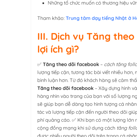
Những tổ chức muốn có thương hiệu v
Tham khảo:
Trung tâm dạy tiếng Nhật ở H
III. Dịch vụ Tăng the
lợi ích gì?
✅
Tăng theo dõi facebook
–
cách tăng fol
lượng tiếp cận, tương tác bài viết nhiều hơn,
bình luận hơn. Từ đó khách hàng sẽ cảm th
Tăng theo dõi facebook
–
Xây dựng hình và
hàng nhìn vào trang của bạn với số lượng ng
sẽ giúp bạn dễ dàng tạo hình tượng cá nhân
tác và lượng tiếp cận đến người theo dõi giú
phí quảng cáo. ✅ Khi bạn có một lượng lớn ng
cộng đồng mạng khi sử dụng cách
tăng fol
được nhiều người theo dõi trên trang cá nh