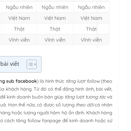
bài viết
ng sub facebook
) là hình thức
tăng lượt follow
(theo
ủa khách hàng. Từ đó có thể đăng hình ảnh, bài viết,
để kinh doanh buôn bán giúp
tăng lượt tương tác
và
 quả. Hơn thế nữa, có được số lượng
theo dõi
cá nhân
 hàng hoặc lượng người hâm hộ ổn định. Khách hàng
có cách tăng follow fanpage để kinh doanh hoặc sử