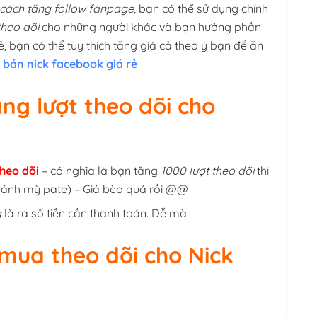
cách tăng follow fanpage,
bạn có thể sử dụng chính
theo dõi
cho những người khác và bạn hưởng phần
rẻ, bạn có thể tùy thích tăng giá cả theo ý bạn để ăn
 bán nick facebook giá rẻ
ăng lượt theo dõi cho
theo dõi
– có nghĩa là bạn tăng
1000 lượt theo dõi
thì
 bánh mỳ pate) – Giá bèo quá rồi @@
g
là ra số tiền cần thanh toán. Dễ mà
 mua theo dõi cho Nick