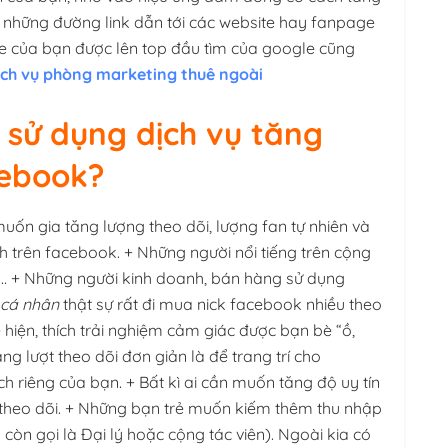
o những đường link dẫn tới các website hay fanpage
ite của bạn được lên top đầu tìm của google cũng
ịch vụ phòng marketing thuê ngoài
 sử dụng dịch vụ tăng
cebook?
uốn gia tăng lượng theo dõi, lượng fan tự nhiên và
 trên facebook. + Những người nổi tiếng trên cộng
,… + Những người kinh doanh, bán hàng sử dụng
 cá nhân
thật sự rất đi mua nick facebook nhiều theo
ể hiện, thích trải nghiệm cảm giác được bạn bè “ồ,
ng lượt theo dõi đơn giản là để trang trí cho
 riêng của bạn. + Bất kì ai cần muốn tăng độ uy tín
t theo dõi. + Những bạn trẻ muốn kiếm thêm thu nhập
 còn gọi là Đại lý hoặc cộng tác viên). Ngoài kia có