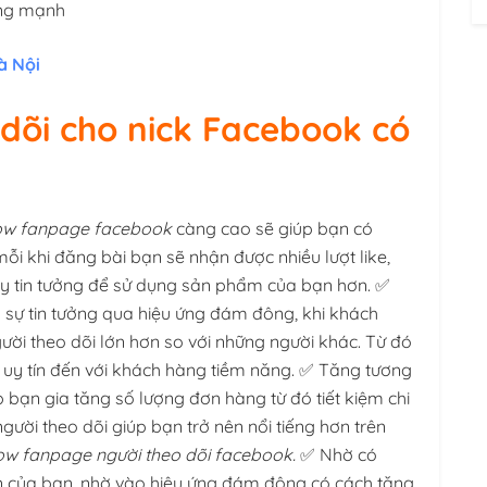
ững mạnh
à Nội
o dõi cho nick Facebook có
low fanpage
facebook
càng cao sẽ giúp bạn có
 mỗi khi đăng bài bạn sẽ nhận được nhiều lượt like,
ấy tin tưởng để sử dụng sản phẩm của bạn hơn. ✅
 sự tin tưởng qua hiệu ứng đám đông, khi khách
ười theo dõi lớn hơn so với những người khác. Từ đó
 uy tín đến với khách hàng tiềm năng. ✅ Tăng tương
p bạn gia tăng số lượng đơn hàng từ đó tiết kiệm chi
ười theo dõi giúp bạn trở nên nổi tiếng hơn trên
low fanpage người theo dõi facebook.
✅ Nhờ có
ân của bạn, nhờ vào hiệu ứng đám đông có cách tăng