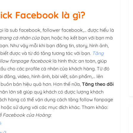
nick Facebook là gì?
i là sub facebook, follower facebook,… được hiểu là
 trang cá nhân của bạn,
hoặc họ kết bạn với bạn mà
bạn. Như vậy mỗi khi bạn đăng tin, story, hình ảnh,
ẽ biết được và từ đó tăng tương tác với bạn.
Tăng
ollow fanpage facebook
là hình thức an toàn, giúp
cầu cho các profile cá nhân của khách hàng. Từ đó
i đăng, video, hình ảnh, bài viết, sản phẩm,… lên
 buôn bán hiệu quả hơn. Hơn thế nữa,
Tăng theo dõi
nhân lớn sẽ giúp quý khách có được lượng khách
ch hàng có thể vận dụng cách tăng follow fanpage
h hoặc sử dụng với các mục đích khác. Tham khảo:
về Facebook của Hoàng:
s
âu?