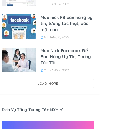
11 THÁNG 4, 2026
Mua nick FB bán hàng uy
tín, tương tác thật, bảo
mật cao.
8 THÁNG 8, 2025
Mua Nick Facebook Để
Bán Hàng Uy Tín, Tương
Tác Tốt
11 THÁNG 4, 2026
LOAD MORE
Dịch Vụ Tăng Tương Tác MXH ✅