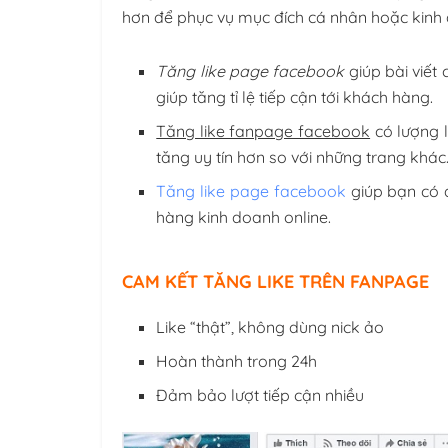
hơn để phục vụ mục đích cá nhân hoặc kinh 
Tăng like page facebook
giúp bài viết 
giúp tăng tỉ lệ tiếp cận tới khách hàng.
Tăng like fanpage facebook
có lượng l
tăng uy tín hơn so với những trang khác
Tăng like page facebook
giúp bạn có đ
hàng kinh doanh online.
CAM KẾT TĂNG LIKE TRÊN FANPAGE
Like “thật”, không dùng nick ảo
Hoàn thành trong 24h
Đảm bảo lượt tiếp cận nhiều