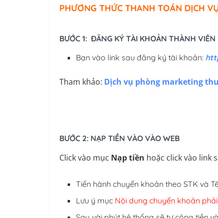
PHƯƠNG THỨC THANH TOÁN DỊCH V
BƯỚC 1: ĐĂNG KÝ TÀI KHOẢN THÀNH VIÊN
Bạn vào link sau đăng ký tài khoản:
htt
Tham khảo:
Dịch vụ phòng marketing thu
BƯỚC 2: NẠP TIỀN VÀO VÀO WEB
Click vào mục
Nạp tiền
hoặc click vào link 
Tiến hành chuyển khoản theo STK và Tê
Lưu ý mục
Nội dung chuyển khoản phải
Sau vài phút hệ thống sẽ tự cộng tiền 