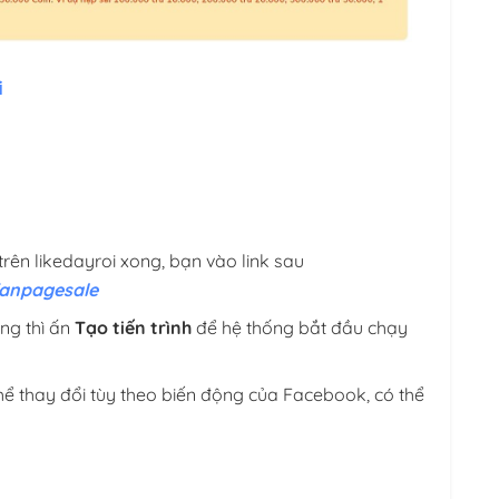
i
trên likedayroi xong, bạn vào link sau
fanpagesale
ng thì ấn
Tạo tiến trình
để hệ thống bắt đầu chạy
hể thay đổi tùy theo biến động của Facebook, có thể