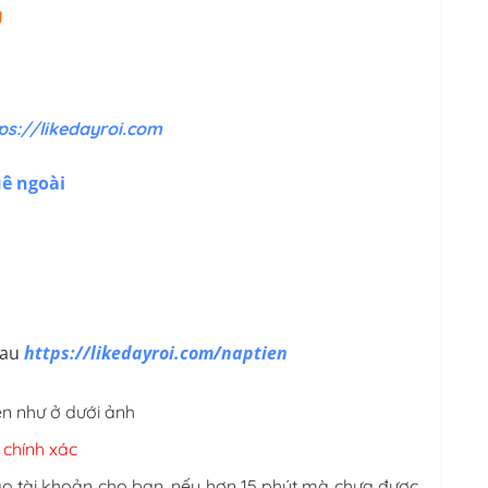
Ụ
ps://likedayroi.com
ê ngoài
sau
https://likedayroi.com/naptien
n như ở dưới ảnh
 chính xác
vào tài khoản cho bạn, nếu hơn 15 phút mà chưa được