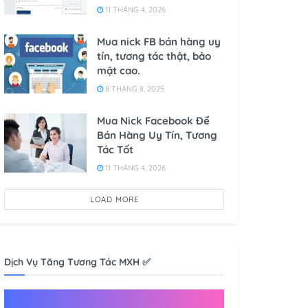
11 THÁNG 4, 2026
Mua nick FB bán hàng uy
tín, tương tác thật, bảo
mật cao.
8 THÁNG 8, 2025
Mua Nick Facebook Để
Bán Hàng Uy Tín, Tương
Tác Tốt
11 THÁNG 4, 2026
LOAD MORE
Dịch Vụ Tăng Tương Tác MXH ✅