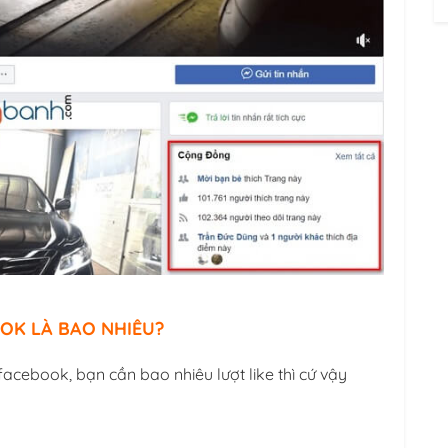
OOK LÀ BAO NHIÊU?
 facebook, bạn cần bao nhiêu lượt like thì cứ vậy