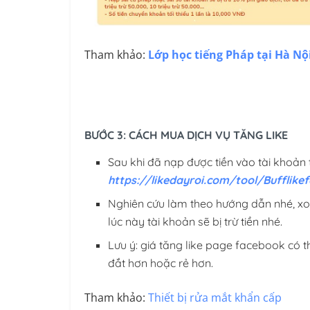
Tham khảo:
Lớp học tiếng Pháp tại Hà Nộ
BƯỚC 3: CÁCH MUA DỊCH VỤ TĂNG LIKE
Sau khi đã nạp được tiền vào tài khoản 
https://likedayroi.com/tool/Bufflike
Nghiên cứu làm theo hướng dẫn nhé, xo
lúc này tài khoản sẽ bị trừ tiền nhé.
Lưu ý: giá tăng like page facebook có t
đắt hơn hoặc rẻ hơn.
Tham khảo:
Thiết bị rửa mắt khẩn cấp