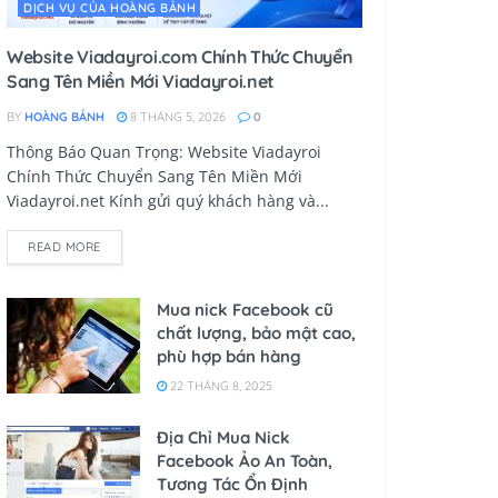
DỊCH VỤ CỦA HOÀNG BẢNH
Website Viadayroi.com Chính Thức Chuyển
Sang Tên Miền Mới Viadayroi.net
BY
HOÀNG BẢNH
8 THÁNG 5, 2026
0
Thông Báo Quan Trọng: Website Viadayroi
Chính Thức Chuyển Sang Tên Miền Mới
Viadayroi.net Kính gửi quý khách hàng và...
READ MORE
Mua nick Facebook cũ
chất lượng, bảo mật cao,
phù hợp bán hàng
22 THÁNG 8, 2025
Địa Chỉ Mua Nick
Facebook Ảo An Toàn,
Tương Tác Ổn Định