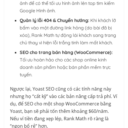
ảnh để có thể tối ưu hình ảnh lên top tìm kiếm
Google Hình ảnh.
Quản lý lỗi 404 & Chuyển hướng:
Khi khách lỡ
bấm vào một đường link hỏng (do bài đã bị
xóa), Rank Math tự động lái khách sang trang
chủ thay vì hiện lỗi trắng tinh làm mất khách.
SEO cho trang bán hàng (WooCommerce):
Tối ưu hoàn hảo cho các shop online kinh
doanh sản phẩm hoặc bán phần mềm trực
tuyến.
Ngược lại, Yoast SEO cũng có các tính năng này
nhưng họ “cất kỹ” vào các bản nâng cấp trả phí. Ví
dụ, để SEO cho một shop WooCommerce bằng
Yoast, bạn sẽ phải tốn thêm khoảng $60/năm.
Nếu ví tiền đang xẹp lép, Rank Math rõ ràng là
“ngon bổ rẻ” hơn.