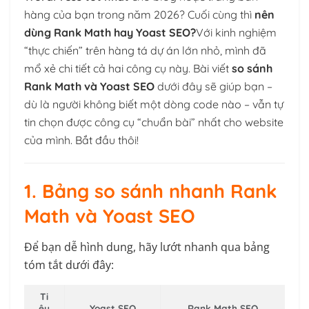
hàng của bạn trong năm 2026? Cuối cùng thì
nên
dùng Rank Math hay Yoast SEO?
Với kinh nghiệm
“thực chiến” trên hàng tá dự án lớn nhỏ, mình đã
mổ xẻ chi tiết cả hai công cụ này. Bài viết
so sánh
Rank Math và Yoast SEO
dưới đây sẽ giúp bạn –
dù là người không biết một dòng code nào – vẫn tự
tin chọn được công cụ “chuẩn bài” nhất cho website
của mình. Bắt đầu thôi!
1. Bảng so sánh nhanh Rank
Math và Yoast SEO
Để bạn dễ hình dung, hãy lướt nhanh qua bảng
tóm tắt dưới đây:
Ti
êu
Yoast SEO
Rank Math SEO