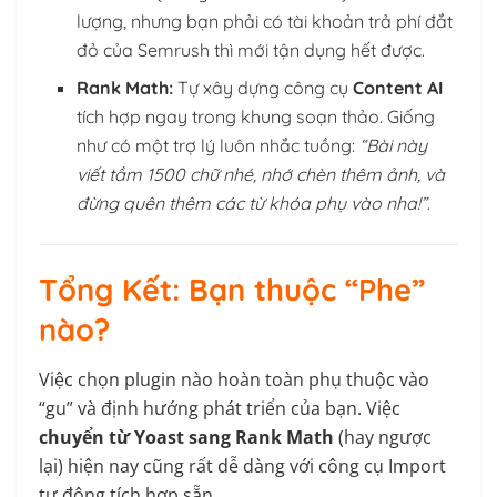
lượng, nhưng bạn phải có tài khoản trả phí đắt
đỏ của Semrush thì mới tận dụng hết được.
Rank Math:
Tự xây dựng công cụ
Content AI
tích hợp ngay trong khung soạn thảo. Giống
như có một trợ lý luôn nhắc tuồng:
“Bài này
viết tầm 1500 chữ nhé, nhớ chèn thêm ảnh, và
đừng quên thêm các từ khóa phụ vào nha!”
.
Tổng Kết: Bạn thuộc “Phe”
nào?
Việc chọn plugin nào hoàn toàn phụ thuộc vào
“gu” và định hướng phát triển của bạn. Việc
chuyển từ Yoast sang Rank Math
(hay ngược
lại) hiện nay cũng rất dễ dàng với công cụ Import
tự động tích hợp sẵn.