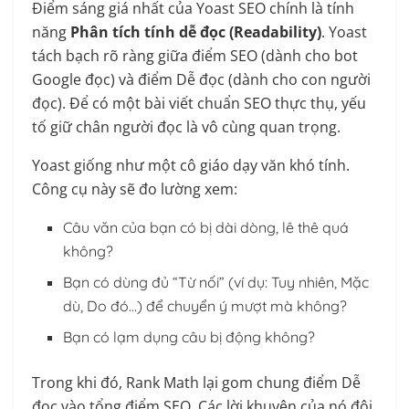
Điểm sáng giá nhất của Yoast SEO chính là tính
năng
Phân tích tính dễ đọc (Readability)
. Yoast
tách bạch rõ ràng giữa điểm SEO (dành cho bot
Google đọc) và điểm Dễ đọc (dành cho con người
đọc). Để có một bài viết chuẩn SEO thực thụ, yếu
tố giữ chân người đọc là vô cùng quan trọng.
Yoast giống như một cô giáo dạy văn khó tính.
Công cụ này sẽ đo lường xem:
Câu văn của bạn có bị dài dòng, lê thê quá
không?
Bạn có dùng đủ “Từ nối” (ví dụ: Tuy nhiên, Mặc
dù, Do đó…) để chuyển ý mượt mà không?
Bạn có lạm dụng câu bị động không?
Trong khi đó, Rank Math lại gom chung điểm Dễ
đọc vào tổng điểm SEO. Các lời khuyên của nó đôi