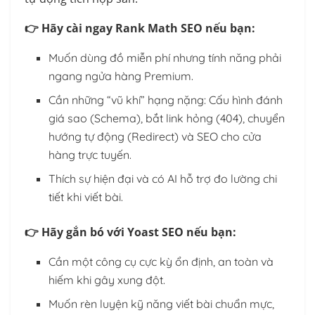
👉 Hãy cài ngay Rank Math SEO nếu bạn:
Muốn dùng đồ miễn phí nhưng tính năng phải
ngang ngửa hàng Premium.
Cần những “vũ khí” hạng nặng: Cấu hình đánh
giá sao (Schema), bắt link hỏng (404), chuyển
hướng tự động (Redirect) và SEO cho cửa
hàng trực tuyến.
Thích sự hiện đại và có AI hỗ trợ đo lường chi
tiết khi viết bài.
👉 Hãy gắn bó với Yoast SEO nếu bạn:
Cần một công cụ cực kỳ ổn định, an toàn và
hiếm khi gây xung đột.
Muốn rèn luyện kỹ năng viết bài chuẩn mực,