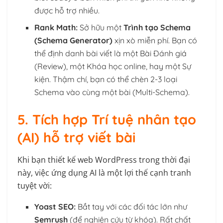
được hỗ trợ nhiều.
Rank Math:
Sở hữu một
Trình tạo Schema
(Schema Generator)
xịn xò miễn phí. Bạn có
thể định danh bài viết là một Bài Đánh giá
(Review), một Khóa học online, hay một Sự
kiện. Thậm chí, bạn có thể chèn 2-3 loại
Schema vào cùng một bài (Multi-Schema).
5. Tích hợp Trí tuệ nhân tạo
(AI) hỗ trợ viết bài
Khi bạn thiết kế web WordPress trong thời đại
này, việc ứng dụng AI là một lợi thế cạnh tranh
tuyệt vời:
Yoast SEO:
Bắt tay với các đối tác lớn như
Semrush
(để nghiên cứu từ khóa). Rất chất