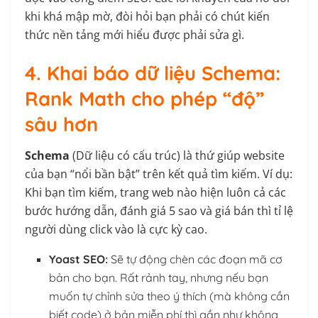
khi khá mập mờ, đòi hỏi bạn phải có chút kiến
thức nền tảng mới hiểu được phải sửa gì.
4. Khai báo dữ liệu Schema:
Rank Math cho phép “độ”
sâu hơn
Schema
(Dữ liệu có cấu trúc) là thứ giúp website
của bạn “nổi bần bật” trên kết quả tìm kiếm. Ví dụ:
Khi bạn tìm kiếm, trang web nào hiện luôn cả các
bước hướng dẫn, đánh giá 5 sao và giá bán thì tỉ lệ
người dùng click vào là cực kỳ cao.
Yoast SEO:
Sẽ tự động chèn các đoạn mã cơ
bản cho bạn. Rất rảnh tay, nhưng nếu bạn
muốn tự chỉnh sửa theo ý thích (mà không cần
biết code) ở bản miễn phí thì gần như không