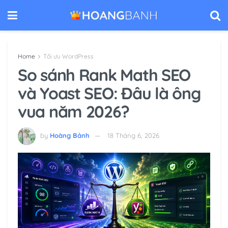
Home
Tối ưu WordPress
So sánh Rank Math SEO
và Yoast SEO: Đâu là ông
vua năm 2026?
by
Hoàng Bảnh
18 Tháng 6, 2026