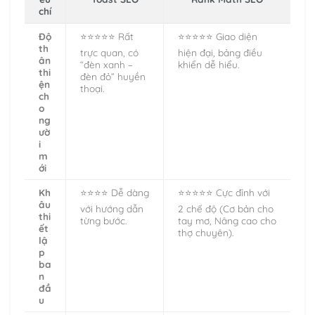
chí
Độ
⭐⭐⭐⭐⭐ Rất
⭐⭐⭐⭐⭐ Giao diện
th
trực quan, có
hiện đại, bảng điều
ân
“đèn xanh –
khiển dễ hiểu.
thi
đèn đỏ” huyền
ện
thoại.
ch
o
ng
ườ
i
m
ới
Kh
⭐⭐⭐⭐ Dễ dàng
⭐⭐⭐⭐⭐ Cực đỉnh với
âu
với hướng dẫn
2 chế độ (Cơ bản cho
thi
từng bước.
tay mơ, Nâng cao cho
ết
thợ chuyên).
lậ
p
ba
n
đầ
u