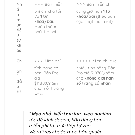
Nh
⭐⭐⭐ Bản miễn
⭐⭐⭐ Bản miễn phí
ắ
phí chỉ cho tối
cũng giới hạn
1 từ
m
ưu
1 từ
khóa/bài
(theo bản
m
khóa/bài
.
cập nhật mới nhất).
ục
Muốn thêm
tiê
phải trả phí.
u
từ
kh
óa
Ch
⭐⭐⭐ Miễn phí
⭐⭐⭐⭐⭐ Miễn phí cực
i
tính năng cơ
nhiều tính năng. Bản
ph
bản. Bản Pro
Pro giá $107.88/năm
í
giá
cho
không giới hạn
đầ
$118.80/năm
số trang cá nhân
.
u
cho mỗi 1 trang
tư
web.
*
*
Mẹo nhỏ:
Nếu bạn làm web nghiêm
túc để kinh doanh, hãy dùng bản
miễn phí tải trực tiếp từ kho
WordPress hoặc mua bản quyền