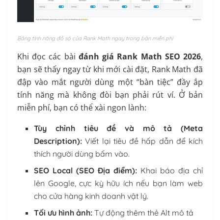
Bảng tính năng đồ sộ của Rank Math ngay trong bản miễn phí
Khi đọc các bài
đánh giá Rank Math SEO 2026
,
bạn sẽ thấy ngay từ khi mới cài đặt, Rank Math đã
đập vào mắt người dùng một “bàn tiệc” đầy ắp
tính năng mà không đòi bạn phải rút ví. Ở bản
miễn phí, bạn có thể xài ngon lành:
Tùy chỉnh tiêu đề và mô tả (Meta
Description):
Viết lại tiêu đề hấp dẫn để kích
thích người dùng bấm vào.
SEO Local (SEO Địa điểm):
Khai báo địa chỉ
lên Google, cực kỳ hữu ích nếu bạn làm web
cho cửa hàng kinh doanh vật lý.
Tối ưu hình ảnh:
Tự động thêm thẻ Alt mô tả