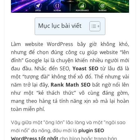
Mục lục bài viết
Làm website WordPress bây giờ không khó,
nhưng để chọn đúng công cụ giúp website “lên
đỉnh” Google lại là chuyện khiến nhiều người mới
đau đầu. Nhắc đến SEO,
Yoast SEO
từ lâu đã là
một “tượng đài” không thể xô đổ. Thế nhưng vài
năm trở lại đây,
Rank Math SEO
bất ngờ nổi lên
như một “kẻ thách thức” vô cùng đáng gờm,
mang theo hàng tá tính năng xịn xò mà lại hoàn
toàn miễn phí.
Vậy giữa một “ông lớn” lão làng và một “ngôi sao
mới nổi” đa năng, đâu mới là
plugin SEO
WordPress tốt nhất
cho blog hoặc trang bán