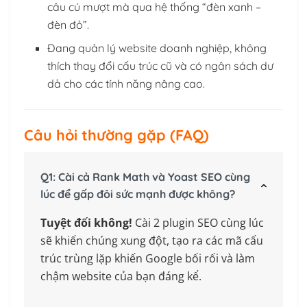
câu cú mượt mà qua hệ thống “đèn xanh –
đèn đỏ”.
Đang quản lý website doanh nghiệp, không
thích thay đổi cấu trúc cũ và có ngân sách dư
dả cho các tính năng nâng cao.
Câu hỏi thường gặp (FAQ)
Q1: Cài cả Rank Math và Yoast SEO cùng
lúc để gấp đôi sức mạnh được không?
Tuyệt đối không!
Cài 2 plugin SEO cùng lúc
sẽ khiến chúng xung đột, tạo ra các mã cấu
trúc trùng lặp khiến Google bối rối và làm
chậm website của bạn đáng kể.