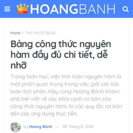
Home
THỦ THUẬT BLOG
Bảng công thức nguyên
hàm đầy đủ chi tiết, dễ
nhỡ
Trong toán học, việc tính toán nguyên hàm là
một phần quan trọng trong việc giải các bài
toán tích phân. Hãy cùng Hoàng Bảnh khám
phá bài viết về các khía cạnh cơ bản của
công thức nguyên hàm, từ các quy tắc cơ bản
đến các ứng dụng thực tiễn.
by
Hoàng Bảnh
28 Tháng 8, 2024