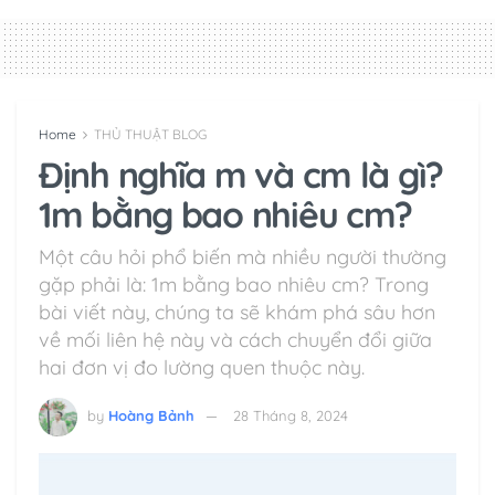
Home
THỦ THUẬT BLOG
Định nghĩa m và cm là gì?
1m bằng bao nhiêu cm?
Một câu hỏi phổ biến mà nhiều người thường
gặp phải là: 1m bằng bao nhiêu cm? Trong
bài viết này, chúng ta sẽ khám phá sâu hơn
về mối liên hệ này và cách chuyển đổi giữa
hai đơn vị đo lường quen thuộc này.
by
Hoàng Bảnh
28 Tháng 8, 2024