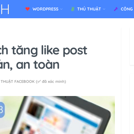
WORDPRESS
THỦ THUẬT
CÔNG
h tăng like post
n, an toàn
 THUẬT FACEBOOK (✅ đã xác minh)