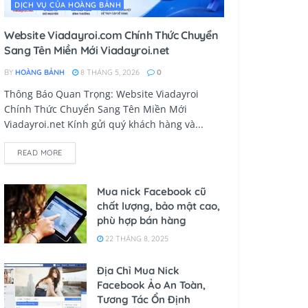
DỊCH VỤ CỦA HOÀNG BẢNH
Website Viadayroi.com Chính Thức Chuyển
Sang Tên Miền Mới Viadayroi.net
BY
HOÀNG BẢNH
8 THÁNG 5, 2026
0
Thông Báo Quan Trọng: Website Viadayroi
Chính Thức Chuyển Sang Tên Miền Mới
Viadayroi.net Kính gửi quý khách hàng và...
READ MORE
Mua nick Facebook cũ
chất lượng, bảo mật cao,
phù hợp bán hàng
22 THÁNG 8, 2025
Địa Chỉ Mua Nick
Facebook Ảo An Toàn,
Tương Tác Ổn Định