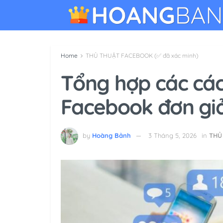
Home
THỦ THUẬT FACEBOOK (✅ đã xác minh)
Tổng hợp các các
Facebook đơn giả
by
Hoàng Bảnh
3 Tháng 5, 2026
in
THỦ