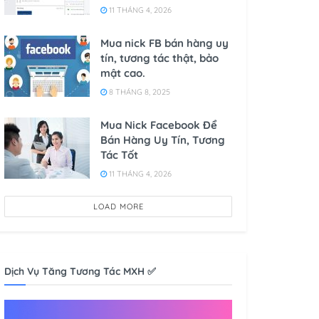
11 THÁNG 4, 2026
Mua nick FB bán hàng uy
tín, tương tác thật, bảo
mật cao.
8 THÁNG 8, 2025
Mua Nick Facebook Để
Bán Hàng Uy Tín, Tương
Tác Tốt
11 THÁNG 4, 2026
LOAD MORE
Dịch Vụ Tăng Tương Tác MXH ✅