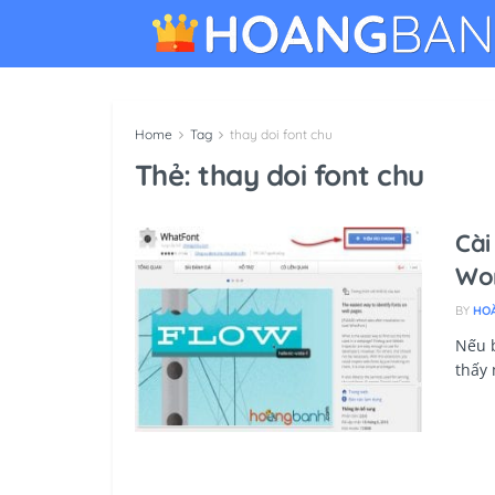
Home
Tag
thay doi font chu
Thẻ:
thay doi font chu
Cài
Wo
BY
HO
Nếu 
thấy 