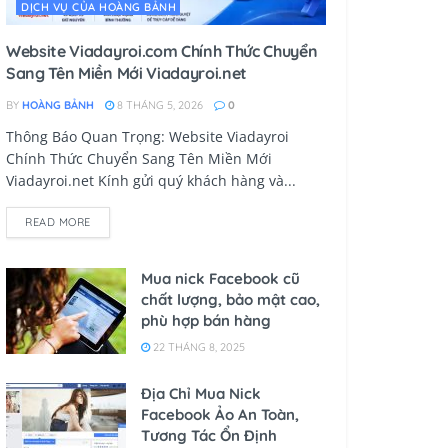
DỊCH VỤ CỦA HOÀNG BẢNH
Website Viadayroi.com Chính Thức Chuyển
Sang Tên Miền Mới Viadayroi.net
BY
HOÀNG BẢNH
8 THÁNG 5, 2026
0
Thông Báo Quan Trọng: Website Viadayroi
Chính Thức Chuyển Sang Tên Miền Mới
Viadayroi.net Kính gửi quý khách hàng và...
READ MORE
Mua nick Facebook cũ
chất lượng, bảo mật cao,
phù hợp bán hàng
22 THÁNG 8, 2025
Địa Chỉ Mua Nick
Facebook Ảo An Toàn,
Tương Tác Ổn Định