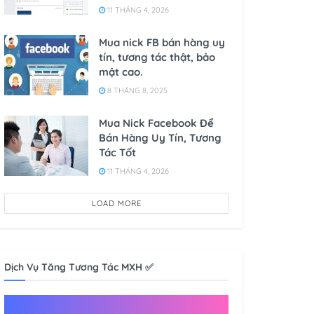
11 THÁNG 4, 2026
Mua nick FB bán hàng uy
tín, tương tác thật, bảo
mật cao.
8 THÁNG 8, 2025
Mua Nick Facebook Để
Bán Hàng Uy Tín, Tương
Tác Tốt
11 THÁNG 4, 2026
LOAD MORE
Dịch Vụ Tăng Tương Tác MXH ✅