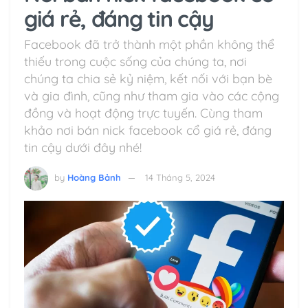
giá rẻ, đáng tin cậy
Facebook đã trở thành một phần không thể
thiếu trong cuộc sống của chúng ta, nơi
chúng ta chia sẻ kỷ niệm, kết nối với bạn bè
và gia đình, cũng như tham gia vào các cộng
đồng và hoạt động trực tuyến. Cùng tham
khảo nơi bán nick facebook cổ giá rẻ, đáng
tin cậy dưới đây nhé!
by
Hoàng Bảnh
14 Tháng 5, 2024