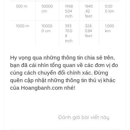
500 m
50000
1968
1640
0.50
cm
5.04
.42
0 km
inch
feet
1000 m
10000
393
328
1.000
0 cm
70.0
0.84
km
8
feet
inch
Hy vọng qua những thông tin chia sẻ trên,
bạn đã cái nhìn tổng quan về các đơn vị đo
cùng cách chuyển đổi chính xác. Đừng
quên cập nhật những thông tin thú vị khác
của Hoangbanh.com nhé!
Đánh giá bài viết này