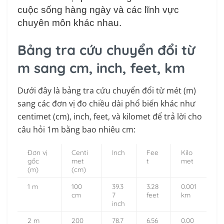
cuộc sống hàng ngày và các lĩnh vực
chuyên môn khác nhau.
Bảng tra cứu chuyển đổi từ
m sang cm, inch, feet, km
Dưới đây là bảng tra cứu chuyển đổi từ mét (m)
sang các đơn vị đo chiều dài phổ biến khác như
centimet (cm), inch, feet, và kilomet để trả lời cho
câu hỏi 1m bằng bao nhiêu cm:
Đơn vị
Centi
Inch
Fee
Kilo
gốc
met
t
met
(m)
(cm)
1 m
100
39.3
3.28
0.001
cm
7
feet
km
inch
2 m
200
78.7
6.56
0.00