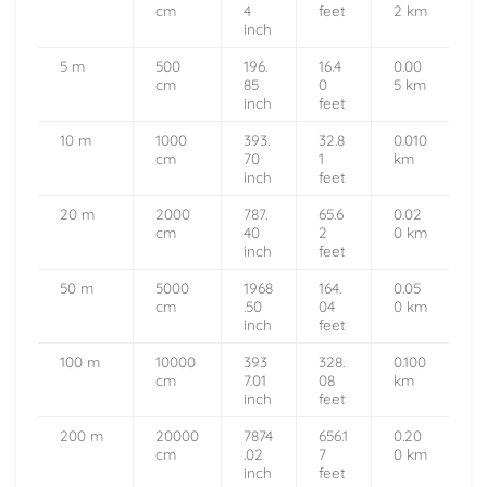
cm
4
feet
2 km
inch
5 m
500
196.
16.4
0.00
cm
85
0
5 km
inch
feet
10 m
1000
393.
32.8
0.010
cm
70
1
km
inch
feet
20 m
2000
787.
65.6
0.02
cm
40
2
0 km
inch
feet
50 m
5000
1968
164.
0.05
cm
.50
04
0 km
inch
feet
100 m
10000
393
328.
0.100
cm
7.01
08
km
inch
feet
200 m
20000
7874
656.1
0.20
cm
.02
7
0 km
inch
feet