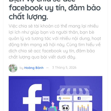
facebook uy tín, đảm bảo
chất lượng.
Việc chia sẻ tài khoản có thể mang lại nhiều
lợi ích như giúp bạn và người thân, bạn bè
quản lý và tương tác với nhiều nội dung, hoạt
động trên mạng xã hội này. Cùng tìm hiểu về
dịch chia sẻ acc facebook uy tín, đảm bảo
chất lượng qua bài viết dưới đây.
by
Hoàng Bảnh
3 Tháng 5, 2026