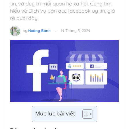
tin, và duy trì mối quan hệ xã hội. Cùng tìm
hiểu về Dịch vụ bán acc facebook uy tín, giá
rẻ dưới đây.
by
Hoàng Bảnh
14 Tháng 5, 2024
Mục lục bài viết