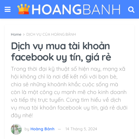
Home
DỊCH VỤ CỦA HOÀNG BẢNH
Dịch vụ mua tài khoản
facebook uy tín, giá rẻ
Trong thời đại kỹ thuật số hiện nay, mạng xã
hội không chỉ là nơi để kết nối với bạn bè,
chia sẻ những khoảnh khắc cuộc sống mà
còn là một công cụ mạnh mẽ cho kinh doanh
và tiếp thị trực tuyến. Cùng tìm hiểu về dịch
vụ mua tài khoản facebook uy tín, giá rẻ dưới
đây nhé!
by
Hoàng Bảnh
14 Tháng 5, 2024