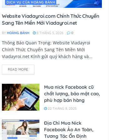
DỊCH VỤ CỦA HOÀNG BẢNH
Website Viadayroi.com Chính Thức Chuyển
Sang Tên Miền Mới Viadayroi.net
BY
HOÀNG BẢNH
8 THÁNG 5, 2026
0
Thông Báo Quan Trọng: Website Viadayroi
Chính Thức Chuyển Sang Tên Miền Mới
Viadayroi.net Kính gửi quý khách hàng và...
READ MORE
Mua nick Facebook cũ
chất lượng, bảo mật cao,
phù hợp bán hàng
22 THÁNG 8, 2025
Địa Chỉ Mua Nick
Facebook Ảo An Toàn,
Tương Tác Ổn Định