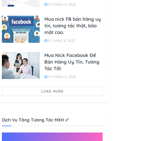
11 THÁNG 4, 2026
Mua nick FB bán hàng uy
tín, tương tác thật, bảo
mật cao.
8 THÁNG 8, 2025
Mua Nick Facebook Để
Bán Hàng Uy Tín, Tương
Tác Tốt
11 THÁNG 4, 2026
LOAD MORE
Dịch Vụ Tăng Tương Tác MXH ✅