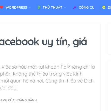
WORDPRESS
THỦ THUẬT
CÔNG CỤ
D
acebook uy tín, giá
, việc sở hữu một tài khoản Fb không chỉ là
phần không thể thiếu trong việc kinh
ì mối quan hệ xã hội. Cùng tìm hiểu về Dịch
ưới đây.
CH VỤ CỦA HOÀNG BẢNH