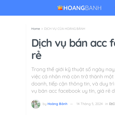
Home
DỊCH VỤ CỦA HOÀNG BẢNH
Dịch vụ bán acc f
rẻ
Trong thế giới kỹ thuật số ngày nay
việc cá nhân mà còn trở thành một 
doanh, tiếp cận thông tin, và duy tr
vụ bán acc facebook uy tín, giá rẻ d
by
Hoàng Bảnh
14 Tháng 5, 2024
in
DỊ