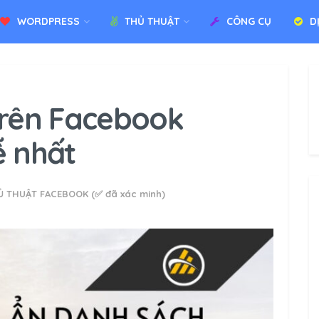
WORDPRESS
THỦ THUẬT
CÔNG CỤ
D
trên Facebook
ễ nhất
Ủ THUẬT FACEBOOK (✅ đã xác minh)