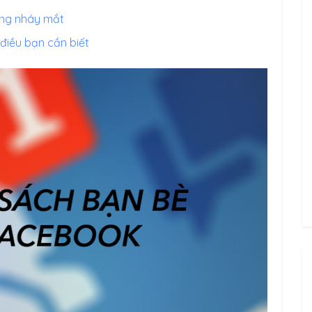
ong nháy mắt
điều bạn cần biết