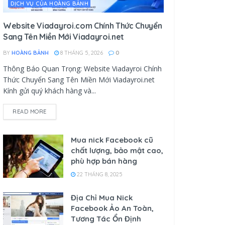
DỊCH VỤ CỦA HOÀNG BẢNH
Website Viadayroi.com Chính Thức Chuyển
Sang Tên Miền Mới Viadayroi.net
BY
HOÀNG BẢNH
8 THÁNG 5, 2026
0
Thông Báo Quan Trọng: Website Viadayroi Chính
Thức Chuyển Sang Tên Miền Mới Viadayroi.net
Kính gửi quý khách hàng và...
READ MORE
Mua nick Facebook cũ
chất lượng, bảo mật cao,
phù hợp bán hàng
22 THÁNG 8, 2025
Địa Chỉ Mua Nick
Facebook Ảo An Toàn,
Tương Tác Ổn Định