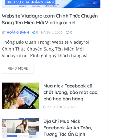
DỊCH VỤ CỦA HOÀNG BẢNH
Website Viadayroi.com Chính Thức Chuyển
Sang Tên Miền Mới Viadayroi.net
BY
HOÀNG BẢNH
8 THÁNG 5, 2026
0
Thông Báo Quan Trọng: Website Viadayroi
Chính Thức Chuyển Sang Tên Miền Mới
Viadayroi.net Kính gửi quý khách hàng và...
READ MORE
Mua nick Facebook cũ
chất lượng, bảo mật cao,
phù hợp bán hàng
22 THÁNG 8, 2025
Địa Chỉ Mua Nick
Facebook Ảo An Toàn,
Tương Tác Ổn Định