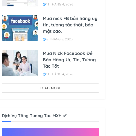
11 THÁNG 4, 2026
Mua nick FB bán hàng uy
tín, tương tác thật, bảo
mật cao.
8 THÁNG 8, 2025
Mua Nick Facebook Để
Bán Hàng Uy Tín, Tương
Tác Tốt
11 THÁNG 4, 2026
LOAD MORE
Dịch Vụ Tăng Tương Tác MXH ✅