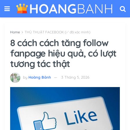
Home
THỦ THUẬT FACEBOOK (✅ đã xác minh)
8 cách cách tăng follow
fanpage hiệu quả, có lượt
tương tác thật
by
Hoàng Bảnh
3 Tháng 5, 2026