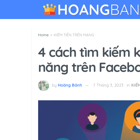
Home
KIẾM TIỀN TRÊN MẠNG
4 cách tìm kiếm 
năng trên Faceb
by
Hoàng Bảnh
7 Tháng 3, 2023
in
KIẾ