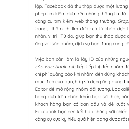
lập, Facebook đã thu thập được một lượng 
phép tìm kiếm dựa trên những thông tin đó
công cụ tìm kiếm web thông thường.
Grap
trang,… thậm chí tìm được cả từ khóa dựa trê
nhân, vị trí… Từ đó, giúp bạn thu thập được
ứng với sản phẩm, dịch vụ bạn đang cung cấ
Việc bạn cần làm là lấy ID của những ng
cáo Facebook
trực tiếp tiếp thị đến nhóm đ
chi phí quảng cáo khi nhắm đến đúng khách
mục đích của bạn, hãy sử dụng ứng dụng
Lo
Editor để mở rộng nhóm đối tượng. Lookali
hàng dựa trên nhân khẩu học: sở thích, hà
khách hàng bạn có ban đầu và đề xuất v
Facebook bạn nên kết hợp chúng với chiến
công cụ cực kỳ hiểu quả hiện đang được rất