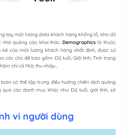
ng tay một lượng data khách hàng khổng lồ, kho dữ
ác nhà quảng cáo khai thác.
Demographics
là thuộc
ng kê của một lượng khách hàng nhất định, được sử
 các chủ đề bao gồm: Độ tuổi, Giới tính, Tình trạng
, thậm chí cả Mức thu nhập…
toàn có thể tập trung điều hướng chiến dịch quảng
qua các danh mục khác như: Độ tuổi, giới tính, sở
nh vi người dùng