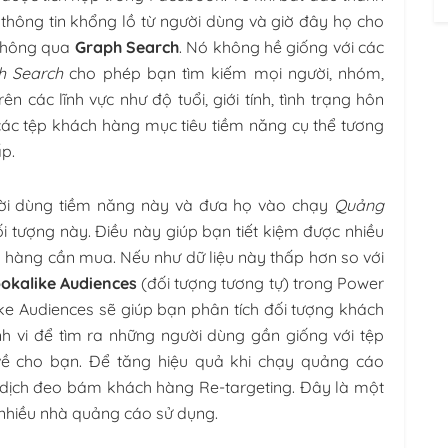
thông tin khổng lồ từ người dùng và giờ đây họ cho
 thông qua
Graph Search
. Nó không hề giống với các
h Search
cho phép bạn tìm kiếm mọi người, nhóm,
n các lĩnh vực như độ tuổi, giới tính, tình trạng hôn
 các tệp khách hàng mục tiêu tiềm năng cụ thể tương
p.
ười dùng tiềm năng này và đưa họ vào chạy
Quảng
ối tượng này. Điều này giúp bạn tiết kiệm được nhiều
 hàng cần mua. Nếu như dữ liệu này thấp hơn so với
okalike Audiences
(đối tượng tương tự) trong Power
ke Audiences sẽ giúp bạn phân tích đối tượng khách
nh vi để tìm ra những người dùng gần giống với tệp
ề cho bạn. Để tăng hiệu quả khi chạy quảng cáo
 dịch đeo bám khách hàng Re-targeting. Đây là một
 nhiều nhà quảng cáo sử dụng.