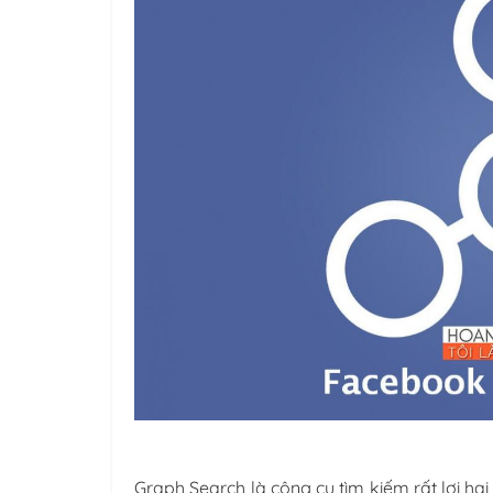
Graph Search là công cụ tìm kiếm rất lợi hạ