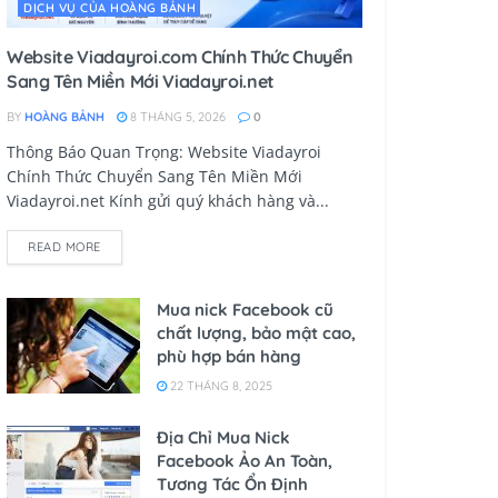
DỊCH VỤ CỦA HOÀNG BẢNH
Website Viadayroi.com Chính Thức Chuyển
Sang Tên Miền Mới Viadayroi.net
BY
HOÀNG BẢNH
8 THÁNG 5, 2026
0
Thông Báo Quan Trọng: Website Viadayroi
Chính Thức Chuyển Sang Tên Miền Mới
Viadayroi.net Kính gửi quý khách hàng và...
READ MORE
Mua nick Facebook cũ
chất lượng, bảo mật cao,
phù hợp bán hàng
22 THÁNG 8, 2025
Địa Chỉ Mua Nick
Facebook Ảo An Toàn,
Tương Tác Ổn Định