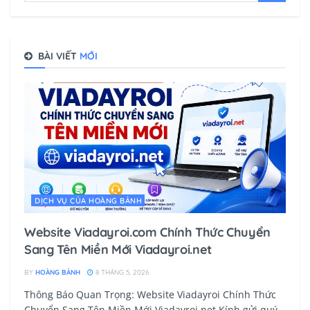
BÀI VIẾT
MỚI
DỊCH VỤ CỦA HOÀNG BẢNH
Website Viadayroi.com Chính Thức Chuyển
Sang Tên Miền Mới Viadayroi.net
BY
HOÀNG BẢNH
8 THÁNG 5, 2026
Thông Báo Quan Trọng: Website Viadayroi Chính Thức
Chuyển Sang Tên Miền Mới Viadayroi.net Kính gửi quý