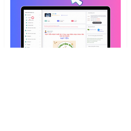
Blog Hoàng Bảnh
Điều khoản Và Chính Sách
ZALO: 0329057113