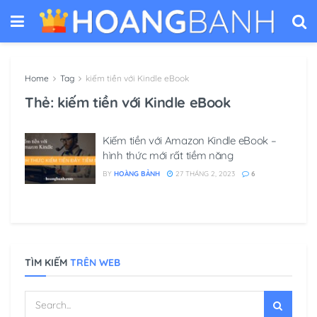
Home
Tag
kiếm tiền với Kindle eBook
Thẻ:
kiếm tiền với Kindle eBook
Kiếm tiền với Amazon Kindle eBook –
hình thức mới rất tiềm năng
BY
HOÀNG BẢNH
27 THÁNG 2, 2023
6
TÌM KIẾM
TRÊN WEB